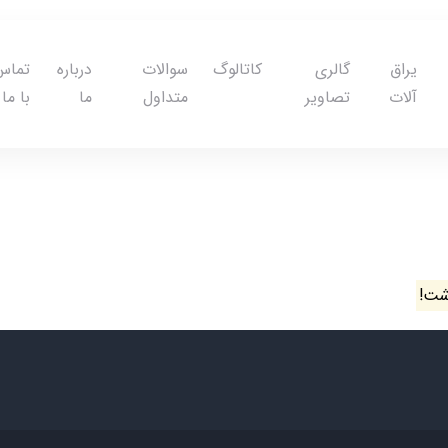
یراق
گالری
کاتالوگ
سوالات
درباره
تماس
آلات
تصاویر
متداول
ما
با ما
شت!