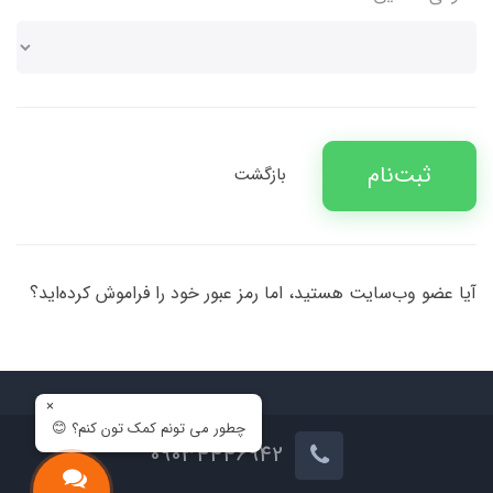
ثبت‌نام
بازگشت
آیا عضو وب‌سایت هستید، اما رمز عبور خود را فراموش کرده‌اید؟
×
چطور می تونم کمک تون کنم؟ 😊
09034446942