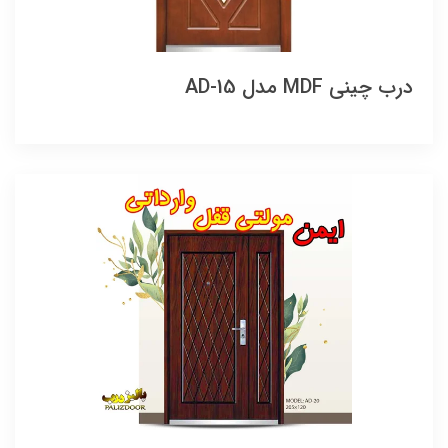
درب چینی MDF مدل AD-15