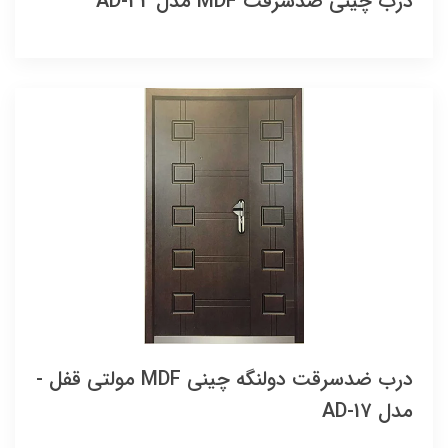
درب چینی ضدسرقت MDF مدل AD-32
درب ضدسرقت دولنگه چینی MDF مولتی قفل -
مدل AD-17