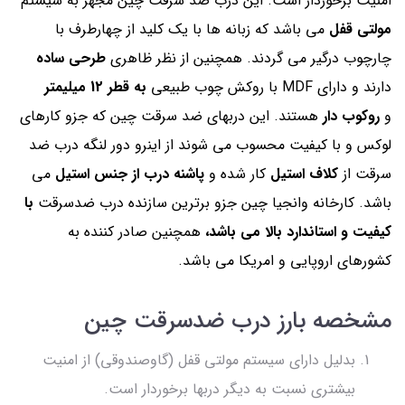
امنیت برخوردار است. این درب ضد سرقت چین مجهز به سیستم
مولتی قفل
می باشد که زبانه ها با یک کلید از چهارطرف با
چارچوب درگیر می گردند. همچنین از نظر ظاهری
طرحی ساده
دارند و دارای MDF با روکش چوب طبیعی
به قطر 12 میلیمتر
و
روکوب دار
هستند. این دربهای ضد سرقت چین که جزو کارهای
لوکس و با کیفیت محسوب می شوند از اینرو دور لنگه درب ضد
سرقت از
کلاف استیل
کار شده و
پاشنه درب از جنس استیل
می
باشد. کارخانه وانجیا چین جزو برترین سازنده درب ضدسرقت
با
کیفیت و استاندارد بالا می باشد،
همچنین صادر کننده به
کشورهای اروپایی و امریکا می باشد.
مشخصه بارز درب ضدسرقت چین
بدلیل دارای سیستم مولتی قفل (گاوصندوقی) از امنیت
بیشتری نسبت به دیگر دربها برخوردار است.