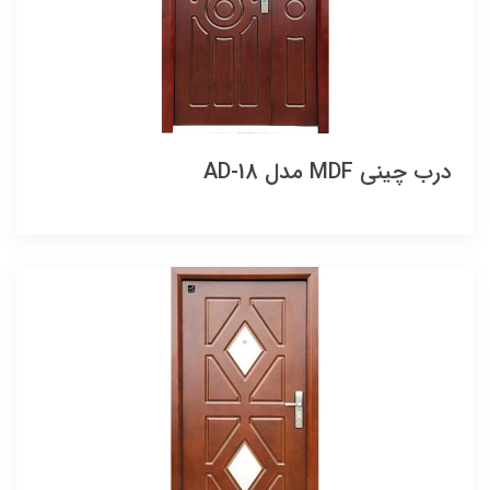
درب چینی MDF مدل AD-18