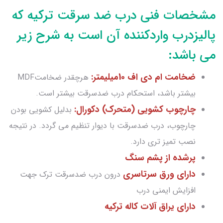
مشخصات فنی درب ضد سرقت ترکیه که
پالیزدرب واردکننده آن است به شرح زیر
می باشد:
ضخامت ام دی اف 10میلیمتر:
هرچقدر ضخامتMDF
بیشتر باشد، استحکام درب ضدسرقت بیشتر است.
چارچوب کشویی (متحرک) دکورال:
بدلیل کشویی بودن
چارچوب، درب ضدسرقت با دیوار تنظیم می گردد. در نتیجه
نصب تمیز تری دارد.
پرشده از پشم سنگ
دارای ورق سرتاسری
درون درب ضدسرقت ترک جهت
افزایش ایمنی درب
دارای یراق آلات کاله ترکیه