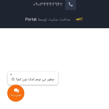
09034446942
ساخت سایت توسط
Portal
×
چطور می تونم کمک تون کنم؟ 😊
تماس با ما