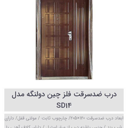
درب ضدسرقت فلز چین دولنگه مدل
SD14
ابعاد درب ضدسرقت 120×205/ چارچوب ثابت / مولتی قفل/ دارای
شب بند / جنس پاشنه درب از ورق استیل / دارای کلاف آهنی با